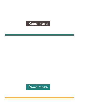
sprogundervisning,
samfundsorientering,
kulturformidling samt viden om
sundhed for børn og kvinder.
Read more
SAMFUND OG KULTUR
Advanced Danish is for you who
speak good Danish but would like
to broaden your vocabulary and
improve your conversational
Danish.
Read more
FORÆLDREROLLE