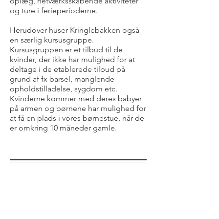
oplæg, netværksskabende aktiviteter
og ture i ferieperioderne.
Herudover huser Kringlebakken også
en særlig kursusgruppe.
Kursusgruppen er et tilbud til de
kvinder, der ikke har mulighed for at
deltage i de etablerede tilbud på
grund af fx barsel, manglende
opholdstilladelse, sygdom etc.
Kvinderne kommer med deres babyer
på armen og børnene har mulighed for
at få en plads i vores børnestue, når de
er omkring 10 måneder gamle.
DANISH LESSONS
Vi underviser på flere niveauer med
fokus på hverdagsdansk.
Kurserne er en blanding af