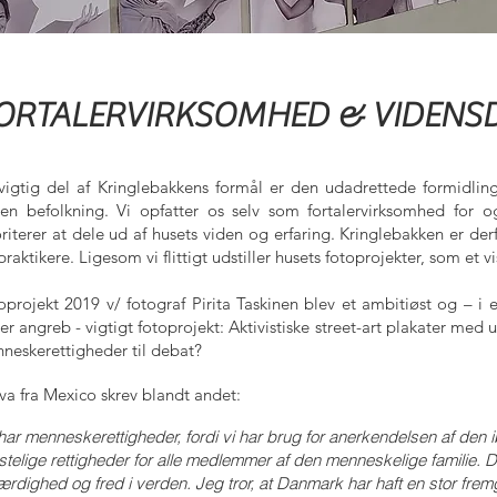
ORTALERVIRKSOMHED & VIDENS
vigtig del af Kringlebakkens formål er den udadrettede formidling
en befolkning. Vi opfatter os selv som fortalervirksomhed for o
oriterer at dele ud af husets viden og erfaring. Kringlebakken er der
raktikere. Ligesom vi flittigt udstiller husets fotoprojekter, som et vi
oprojekt 2019 v/ fotograf Pirita Taskinen blev et ambitiøst og – i e
er angreb - vigtigt fotoprojekt: Aktivistiske street-art plakater me
neskerettigheder til debat?
va fra Mexico skrev blandt andet:
 har menneskerettigheder, fordi vi har brug for anerkendelsen af den
stelige rettigheder for alle medlemmer af den menneskelige familie. De
færdighed og fred i verden. Jeg tror, at Danmark har haft en stor fr