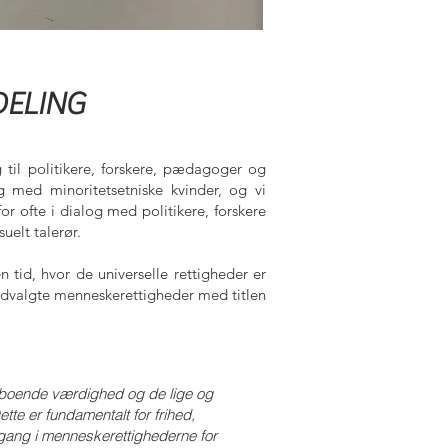
DELING
 til politikere, forskere, pædagoger og
g med minoritetsetniske kvinder, og vi
for ofte i dialog med politikere, forskere
suelt talerør.
n tid, hvor de universelle rettigheder er
d udvalgte menneskerettigheder med titlen
 iboende værdighed og de lige og
tte er fundamentalt for frihed,
emgang i menneskerettighederne for