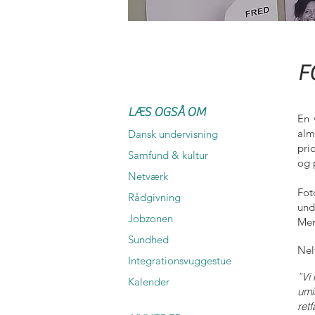
F
LÆS OGSÅ OM
En 
alm
Dansk undervisning
pri
Samfund & kultur
og p
Netværk
Fot
R
ådgivning
und
Jobzonen
Men
Sundhed
Nel
Integrationsvuggestue
”Vi
Kalender
umi
ret