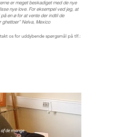
drerne er meget beskadiget med de nye
 disse nye love. For eksempel ved jeg, at
å en ø for at vente der indtil de
r ghettoer” Nelva, Mexico
takt os for uddybende spørgsmål på tlf.:
d af de mange