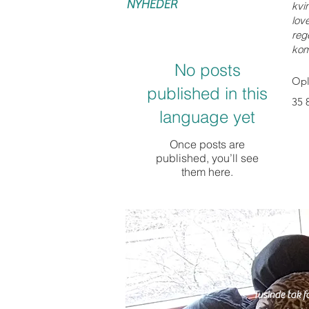
NYHEDER
kvi
lov
reg
kom
No posts
Opl
published in this
35 
language yet
Once posts are
published, you’ll see
them here.
Tusinde tak 