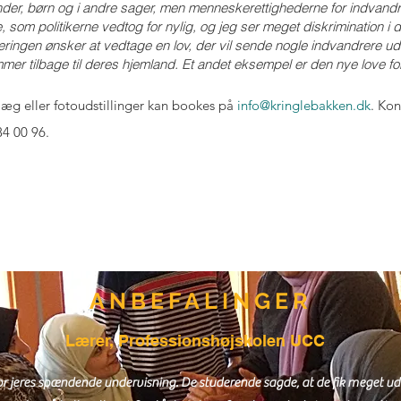
nder, børn og i andre sager, men menneskerettighederne for indvan
e, som politikerne vedtog for nylig, og jeg ser meget diskrimination i
eringen ønsker at vedtage en lov, der vil sende nogle indvandrere ud p
mer tilbage til deres hjemland. Et andet eksempel er den nye love fo
æg eller fotoudstillinger kan bookes på
info@kringlebakken.dk
. Kon
84 00 96.
ANBEFALINGER
Lærer, Professionshøjskolen UCC
for jeres spændende undervisning. De studerende sagde, at de fik meget u